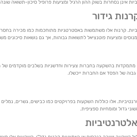
ת אינן נסחרות בשוק ההון הרגיל ומציעות פרופיל סיכון-תשואה שונה.
נות גידור
יות. קרנות אלו משתמשות באסטרטגיות מתוחכמות כמו מכירה בחסר ומ
 מנוסים ומציעות פוטנציאל לתשואות גבוהות, אך גם נושאות סיכונים מש
 הן מתמקדות בהשקעה בחברות צעירות וחדשניות בשלבים מוקדמים של 
ן גבוה של הפסד אם החברות ייכשלו.
ביות. אלו כוללות השקעות בפרויקטים כמו כבישים, גשרים, נמלים ו
שוני גדול ומומחיות ספציפית.
אלטרנטיביות
לול השקעה ישירה בנכסים או באמצעות קרנות נדל"ן. השקעות אלו מצ