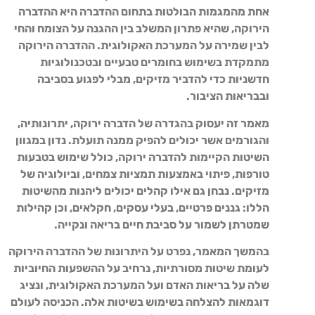
אחת מהמגמות הבולטות בתחום ההדברה היא ההדברה
הירוקה, שהיא פתרון המשלב בין ההגנה על הצומח והחי
לבין שמירה על המערכת האקולוגית. ההדברה הירוקה
מתמקדת בשימוש בחומרים טבעיים ובטכנולוגיות
חדשניות כדי להדביר מזיקים, מבלי לפגוע בסביבה
ובבריאות הציבור.
מאמר זה יעסוק בהגדרה של הדברה ירוקה, יתרונותיה,
והגורמים אשר יכולים להפיק ממנה תועלת. נדון במגוון
השיטות הקיימות להדברה ירוקה, כולל שימוש בטבעות
טורפות, פיתוי באמצעות תמציות צמחים, וביולוגיה של
מזיקים. נבחן גם אילו קהלים יכולים ליהנות מהשיטות
הללו: גננים פרטיים, בעלי עסקים, חקלאים, וכן קהילות
שמטרתן לשמור על סביבת חיים בריאה ונקייה.
בהמשך המאמר, נפרט על היתרונות של ההדברה הירוקה
לעומת שיטות מסורתיות, נרחיב על ההשפעות החיוביות
שלה על בריאות האדם ועל המערכת האקולוגית, ונציג
דוגמאות להצלחה בשימוש בשיטות אלה. הכניסה לעולם